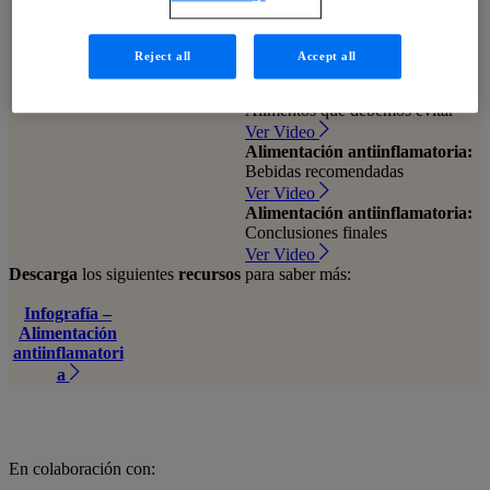
Alimentación antiinflamatoria:
Alimentos con efecto
antiinflamatorio
Reject all
Accept all
Ver Video
Alimentación antiinflamatoria:
Alimentos que debemos evitar
Ver Video
Alimentación antiinflamatoria:
Bebidas recomendadas
Ver Video
Alimentación antiinflamatoria:
Conclusiones finales
Ver Video
Descarga
los siguientes
recursos
para saber más:
Infografía –
Alimentación
antiinflamatori
a
En colaboración con: