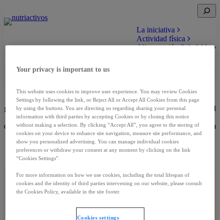
Saltar
Open
al
search
contenido
La iniciativa
Actividad física
Alimentación Saludable
Recetas
Your privacy is important to us
Alimentación antiinflamatoria
This website uses cookies to improve user experience. You may review Cookies
El cáncer
, en general,
se asocia con
una situación de
inflamación
Settings by following the link, or Reject All or Accept All Cookies from this page
generalizada
. Entre otras situaciones
la alimentación, influye en el
by using the buttons. You are directing us regarding sharing your personal
equilibrio inflamatorio
de nuestro cuerpo. Este vídeo te explica
information with third parties by accepting Cookies or by closing this notice
qué alimentos es importante incorporar en el día a día para llevar una
without making a selection. By clicking “Accept All”, you agree to the storing of
cookies on your device to enhance site navigation, measure site performance, and
alimentación saludable, y aquellos que se deben limitar o evitar por
show you personalized advertising. You can manage individual cookies
su capacidad inflamatoria y que podrían perjudicar el estado
preferences or withdraw your consent at any moment by clicking on the link
nutricional y calidad de vida.
“Cookies Settings”.
Alimentación antiinflamatoria
For more information on how we use cookies, including the total lifespan of
Dra. Verónica Calderero Aragó Oncóloga médica.
cookies and the identity of third parties intervening on our website, please consult
Hospital San Jorge, Huesca.
the Cookies Policy, available in the site footer.
Alimentación antiinflamatoria:
Qué debemos saber
Ver Video
Cookies settings