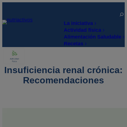
Saltar
al
Open
sear
contenido
La iniciativa
Actividad física
Alimentación Saludable
Recetas
Insuficiencia renal crónica:
Recomendaciones